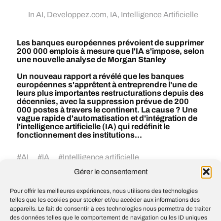
In
AI
,
Developpez.com
,
IA
,
Intelligence Artificielle
Les banques européennes prévoient de supprimer
200 000 emplois à mesure que l'IA s'impose, selon
une nouvelle analyse de Morgan Stanley
Un nouveau rapport a révélé que les banques
européennes s'apprêtent à entreprendre l'une de
leurs plus importantes restructurations depuis des
décennies, avec la suppression prévue de 200
000 postes à travers le continent. La cause ? Une
vague rapide d'automatisation et d'intégration de
l'intelligence artificielle (IA) qui redéfinit le
fonctionnement des institutions...
#
AI
#
IA
#
Intelligence artificielle
Gérer le consentement
Pour offrir les meilleures expériences, nous utilisons des technologies
Announcing OpenAI Grove Cohort 2
telles que les cookies pour stocker et/ou accéder aux informations des
Le secteur de l’IA s’apprête à passer un
appareils. Le fait de consentir à ces technologies nous permettra de traiter
test crucial en 2026 : la vitesse à laquelle
des données telles que le comportement de navigation ou les ID uniques