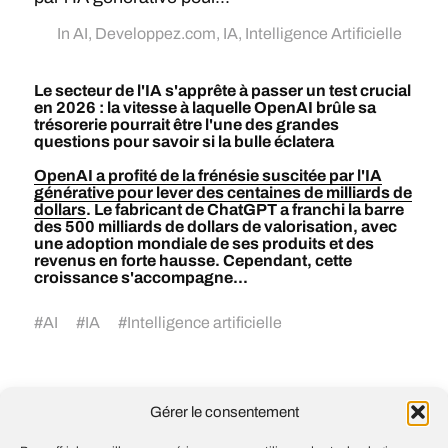
In
AI
,
Developpez.com
,
IA
,
Intelligence Artificielle
Le secteur de l'IA s'apprête à passer un test crucial
en 2026 : la vitesse à laquelle OpenAI brûle sa
trésorerie pourrait être l'une des grandes
questions pour savoir si la bulle éclatera
OpenAI a profité de la frénésie suscitée par l'IA
générative pour lever des centaines de milliards de
dollars
. Le fabricant de ChatGPT a franchi la barre
des 500 milliards de dollars de valorisation, avec
une adoption mondiale de ses produits et des
revenus en forte hausse. Cependant, cette
croissance s'accompagne...
#
AI
#
IA
#
Intelligence artificielle
Les banques européennes prévoient de
Gérer le consentement
supprimer 200 000 emplois à mesure que
l’IA s’impose, selon une nouvelle analyse