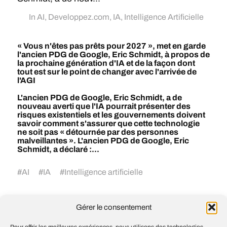
In
AI
,
Developpez.com
,
IA
,
Intelligence Artificielle
« Vous n'êtes pas prêts pour 2027 », met en garde
l'ancien PDG de Google, Eric Schmidt, à propos de
la prochaine génération d'IA et de la façon dont
tout est sur le point de changer avec l'arrivée de
l'AGI
L'ancien PDG de Google, Eric Schmidt, a de
nouveau averti que l'IA pourrait présenter des
risques existentiels et les gouvernements doivent
savoir comment s'assurer que cette technologie
ne soit pas « détournée par des personnes
malveillantes ». L'ancien PDG de Google, Eric
Schmidt, a déclaré :...
#
AI
#
IA
#
Intelligence artificielle
Gérer le consentement
Ce n’est plus seulement une question de
mémoire : les centres de données dédiés