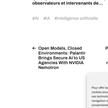
observateurs et intervenants de...
#
AI
#
IA
#
Intelligence artificielle
Open Models, Closed
P
Environments: Palantir
Brings Secure AI to US
Agencies With NVIDIA
Nemotron
Pour offrir 
cookies pour
ces technol
navigation o
consentement