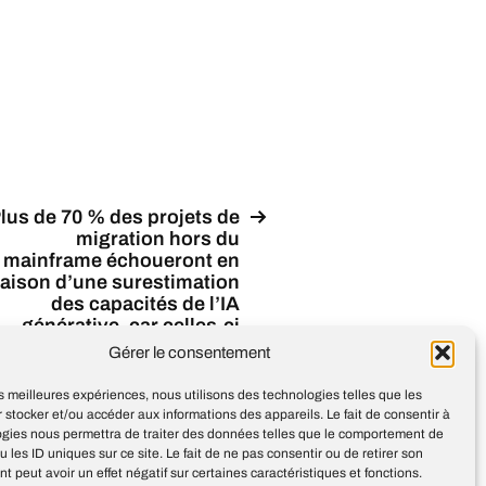
lus de 70 % des projets de
migration hors du
mainframe échoueront en
raison d’une surestimation
des capacités de l’IA
générative, car celles-ci
sont bien inférieures aux
Gérer le consentement
promesses marketing,
d’après Gartner
les meilleures expériences, nous utilisons des technologies telles que les
 stocker et/ou accéder aux informations des appareils. Le fait de consentir à
ogies nous permettra de traiter des données telles que le comportement de
u les ID uniques sur ce site. Le fait de ne pas consentir ou de retirer son
 peut avoir un effet négatif sur certaines caractéristiques et fonctions.