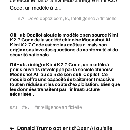
de sécurité nationaleGitHub a intégré Kimi K2.7
Code, un modèle à p...
In
AI
,
Developpez.com
,
IA
,
Intelligence Artificielle
GitHub Copilot ajoute le modèle open source Kimi
K2.7 Code de la société chinoise Moonshot AI.
Kimi K2.7 Code est moins coûteux, mais son
origine soulève des questions de conformité et de
sécurité nationale
GitHub a intégré Kimi K2.7 Code, un modèle à
poids ouverts développé par la société chinoise
Moonshot AI, au sein de son outil Copilot. Ce
modèle offre une capacité de traitement massive
tout en réduisant les coûts d'exploitation. Bien que
les données transitent par l'infrastructure
sécurisée...
#
AI
#
IA
#
Intelligence artificielle
Donald Trump obtient d’OpenAI qu’elle