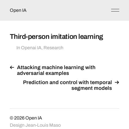
Open IA
Third-person imitation learning
In
Openai IA
,
Research
Attacking machine learning with
adversarial examples
Prediction and control with temporal
segment models
© 2026
Open IA
Design
Jean-Louis Maso