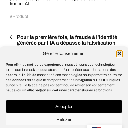
frontier AI.
#
Product
Pour la première fois, la fraude à l’identité
générée par l’IA a dépassé la falsification
de documents physiques, ce qui marque
Gérer le consentement
un tournant majeur dans la manière dont
la fraude est perpétrée
Pour offrir les meilleures expériences, nous utilisons des technologies
Anthropic a lancé Claude Opus 4.8, qui
telles que les cookies pour stocker et/ou accéder aux informations des
serait plus « honnête » qu’Opus 4.7 et
appareils. Le fait de consentir à ces technologies nous permettra de traiter
offrait des performances accrues et une
des données telles que le comportement de navigation ou les ID uniques
sur ce site. Le fait de ne pas consentir ou de retirer son consentement
meilleure gestion des données
peut avoir un effet négatif sur certaines caractéristiques et fonctions.
incertaines ou erronées dans le codage et
le raisonnement
Accepter
Refuser
© 2026
Open IA