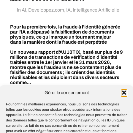
In
AI
,
Developpez.com
,
IA
,
Intelligence Artificielle
Pour la première fois, la fraude à l'identité générée
par l'IA a dépassé la falsification de documents
physiques, ce qui marque un tournant majeur
dans la manière dont la fraude est perpétrée
Un nouveau rapport d'AU10TIX, basé sur plus de 9
millions de transactions de vérification d'identité
traitées entre le 1er janvier et le 31 mars 2026,
montre que les fraudeurs ne se contentent plus de
falsifier des documents ; ils créent des identités
réutilisables et les déploient dans divers secteurs
comme...
Gérer le consentement
#
AI
#
IA
#
Intelligence artificielle
Pour offrir les meilleures expériences, nous utilisons des technologies
telles que les cookies pour stocker et/ou accéder aux informations des
appareils. Le fait de consentir à ces technologies nous permettra de traiter
A shared playbook for trustworthy third
des données telles que le comportement de navigation ou les ID uniques
party evaluations
sur ce site. Le fait de ne pas consentir ou de retirer son consentement
peut avoir un effet négatif sur certaines caractéristiques et fonctions.
Strengthening societal resilience with