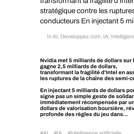
transformant la fragilité d'Int
stratégique contre les rupture
conducteurs En injectant 5 mill
In
AI
,
Developpez.com
,
IA
,
Intelligenc
Nvidia met 5 milliards de dollars sur 
gagne 2,5 milliards de dollars,
transformant la fragilité d'Intel en 
les ruptures de la chaîne des semi-
En injectant 5 milliards de dollars pou
signe pas un simple geste de solidari
immédiatement récompensée par un g
dollars de valorisation boursière, r
profonde des règles du jeu dans...
#
AI
#
IA
#
Intelligence artificielle