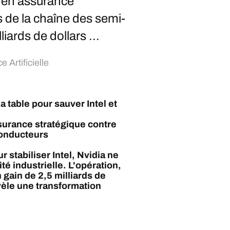
el en assurance
s de la chaîne des semi-
iards de dollars ...
e Artificielle
la table pour sauver Intel et
assurance stratégique contre
conducteurs
r stabiliser Intel, Nvidia ne
té industrielle. L'opération,
ain de 2,5 milliards de
évèle une transformation