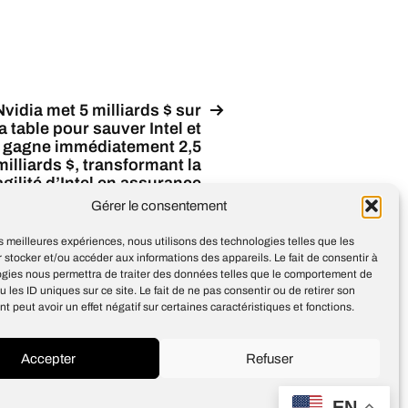
Nvidia met 5 milliards $ sur
la table pour sauver Intel et
gagne immédiatement 2,5
milliards $, transformant la
agilité d’Intel en assurance
stratégique contre les
Gérer le consentement
ruptures de la chaîne des
semi-conducteurs
les meilleures expériences, nous utilisons des technologies telles que les
 stocker et/ou accéder aux informations des appareils. Le fait de consentir à
ogies nous permettra de traiter des données telles que le comportement de
u les ID uniques sur ce site. Le fait de ne pas consentir ou de retirer son
 peut avoir un effet négatif sur certaines caractéristiques et fonctions.
Accepter
Refuser
Design
Jean-Louis Maso
EN