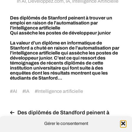
In
AI
,
Developpez.com
,
IA
,
Intelligence Artificielle
Des diplômés de Stanford peinent à trouver un
emploi en raison de l'automatisation par
l'intelligence artificielle
Qui assèche les postes de développeur junior
La valeur d'un diplôme en informatique de
Stanford a chuté en raison de l'automatisation par
l'intelligence artificielle qui assèche les postes de
développeur junior. C'est ce qui ressort des
témoignages de récents diplômés de cette
institution universitaire qui font suite à des
enquêtes dont les résultats montrent que les
étudiants de Stanford...
#
AI
#
IA
#
Intelligence artificielle
Des diplômés de Standford peinent à
trouver un emploi en raison de
Gérer le consentement
l’automatisation par l’intelligence
artificielle qui assèche les postes de