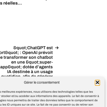
 réelles...
&quot;ChatGPT est
rt&quot; : OpenAI prévoit
e transformer son chatbot
en une &quot;super-
app&quot; dotée d’agents
IA destinée à un usage
quotidien, afin de générer
avantage de revenus et de
Gérer le consentement
sauver OpenAI du désastre
financier
les meilleures expériences, nous utilisons des technologies telles que les
 stocker et/ou accéder aux informations des appareils. Le fait de consentir à
ogies nous permettra de traiter des données telles que le comportement de
u les ID uniques sur ce site. Le fait de ne pas consentir ou de retirer son