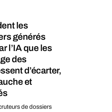
ent les
ers générés
 l’IA que les
age des
ssent d’écarter,
bauche et
és
cruteurs de dossiers