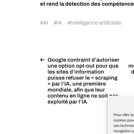
et rend la détection des compétences
#
AI
#
IA
#
Intelligence artificielle
Google contraint d’autoriser
une option opt-out pour que
mo
les sites d’information
d
puisse refuser le « scraping
» par l’IA, une première
mondiale, afin que leur
contenu en ligne ne soit pas
exploité par l’IA
d
Pour offrir 
cookies pour
ces technol
navigation o