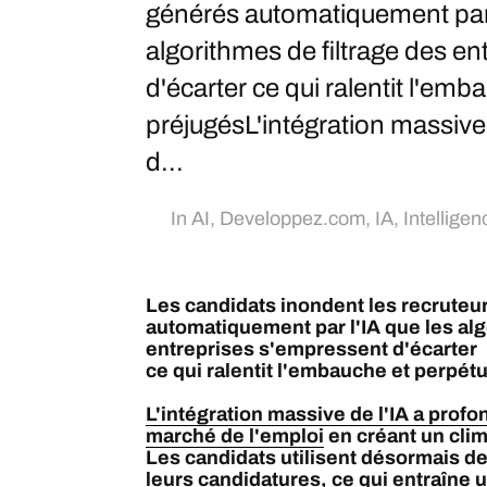
générés automatiquement par 
algorithmes de filtrage des e
d'écarter ce qui ralentit l'emb
préjugésL'intégration massive
d...
In
AI
,
Developpez.com
,
IA
,
Intelligenc
Les candidats inondent les recruteu
automatiquement par l'IA que les alg
entreprises s'empressent d'écarter
ce qui ralentit l'embauche et perpét
L'intégration massive de l'IA a prof
marché de l'emploi
en créant un cli
Les candidats utilisent désormais de
leurs candidatures, ce qui entraîne u