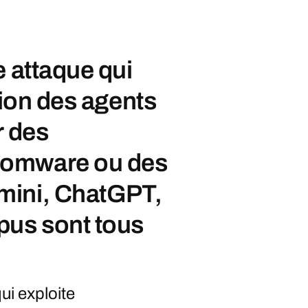
e attaque qui
tion des agents
r des
somware ou des
mini, ChatGPT,
pus sont tous
ui exploite