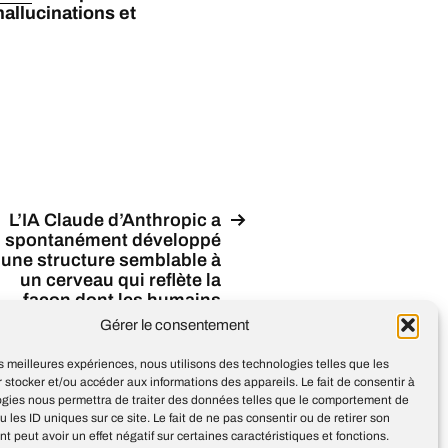
hallucinations et
L’IA Claude d’Anthropic a
spontanément développé
une structure semblable à
un cerveau qui reflète la
façon dont les humains
pensent : « J-space »
Gérer le consentement
ermet au modèle de traiter
des pensées complexes
les meilleures expériences, nous utilisons des technologies telles que les
 stocker et/ou accéder aux informations des appareils. Le fait de consentir à
ogies nous permettra de traiter des données telles que le comportement de
u les ID uniques sur ce site. Le fait de ne pas consentir ou de retirer son
 peut avoir un effet négatif sur certaines caractéristiques et fonctions.