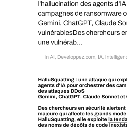
l'hallucination des agents d'I
campagnes de ransomware o
Gemini, ChatGPT, Claude Son
vulnérablesDes chercheurs en 
une vulnérab...
In
AI
,
Developpez.com
,
IA
,
Intelligenc
HalluSquatting : une attaque qui expl
agents d'IA pour orchestrer des c
des attaques DDoS
Gemini, ChatGPT, Claude Sonnet et 
Des chercheurs en sécurité alertent 
majeure qui affecte les grands modè
HalluSquatting, elle exploite
la tend
des noms de dépôts de code inexist