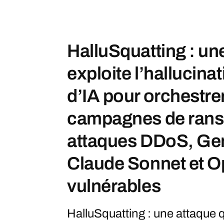
HalluSquatting : un
exploite l’hallucina
d’IA pour orchestre
campagnes de ran
attaques DDoS, Ge
Claude Sonnet et O
vulnérables
HalluSquatting : une attaque q