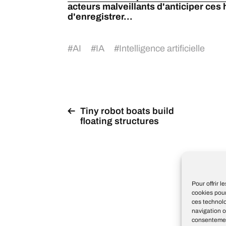
acteurs malveillants d'anticiper ces 
d'enregistrer...
#
AI
#
IA
#
Intelligence artificielle
Tiny robot boats build
floating structures
p
Pour offrir 
cookies pour
ces technol
navigation o
consentement