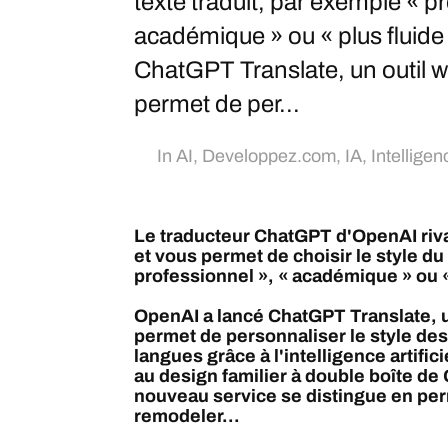
texte traduit, par exemple « p
académique » ou « plus fluid
ChatGPT Translate, un outil 
permet de per...
In
AI
,
Developpez.com
,
IA
,
Intelligenc
Le traducteur ChatGPT d'OpenAI riva
et vous permet de choisir le style du
professionnel », « académique » ou «
OpenAI a lancé ChatGPT Translate, 
permet de personnaliser le style des
langues grâce à l'intelligence artific
au design familier à double boîte de
nouveau service se distingue en perm
remodeler...