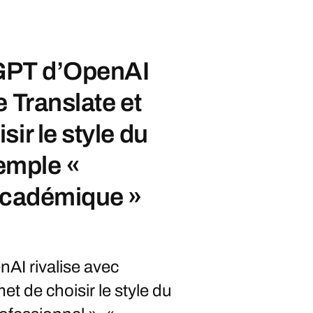
tGPT d’OpenAI
 Translate et
ir le style du
xemple «
 académique »
AI rivalise avec
t de choisir le style du