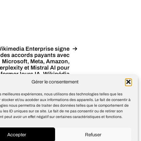
ikimedia Enterprise signe
des accords payants avec
Microsoft, Meta, Amazon,
erplexity et Mistral AI pour
former leurs IA. Wikipédia
peut-elle rester libre quand
Gérer le consentement
l’IA transforme le savoir en
avantage ?
les meilleures expériences, nous utilisons des technologies telles que les
 stocker et/ou accéder aux informations des appareils. Le fait de consentir à
ogies nous permettra de traiter des données telles que le comportement de
u les ID uniques sur ce site. Le fait de ne pas consentir ou de retirer son
 peut avoir un effet négatif sur certaines caractéristiques et fonctions.
Accepter
Refuser
Design
Jean-Louis Maso