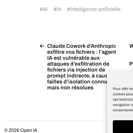
#
AI
#
IA
#
Intelligence artificielle
Claude Cowork d’Anthropic
W
exfiltre vos fichiers : l’agent
IA est vulnérable aux
attaques d’exfiltration de
P
fichiers via injection de
prompt indirecte, à cause de
failles d’isolation connues
mais non résolues
Pour offrir 
cookies pour
ces technol
navigation o
consentement
© 2026
Open IA