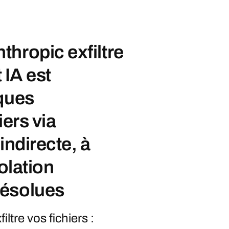
hropic exfiltre
t IA est
aques
iers via
indirecte, à
solation
résolues
ltre vos fichiers :