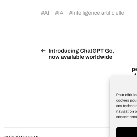
#
AI
#
IA
#
Intelligence artificielle
Introducing ChatGPT Go,
now available worldwide
pe
Pour offrir 
cookies pour
ces technol
navigation o
consentement