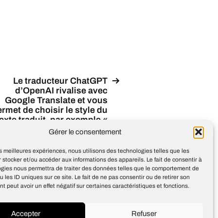
Le traducteur ChatGPT
d’OpenAI rivalise avec
Google Translate et vous
rmet de choisir le style du
texte traduit, par exemple «
professionnel », «
Gérer le consentement
académique » ou « plus
fluide »
les meilleures expériences, nous utilisons des technologies telles que les
 stocker et/ou accéder aux informations des appareils. Le fait de consentir à
ogies nous permettra de traiter des données telles que le comportement de
u les ID uniques sur ce site. Le fait de ne pas consentir ou de retirer son
 peut avoir un effet négatif sur certaines caractéristiques et fonctions.
Accepter
Refuser