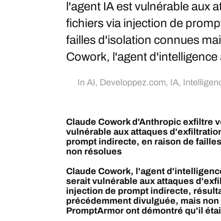
l'agent IA est vulnérable aux a
fichiers via injection de promp
failles d'isolation connues m
Cowork, l'agent d'intelligence a
In
AI
,
Developpez.com
,
IA
,
Intelligenc
Claude Cowork d'Anthropic exfiltre vos
vulnérable aux attaques d'exfiltration
prompt indirecte, en raison de faille
non résolues
Claude Cowork, l'agent d'intelligence 
serait vulnérable aux attaques d'exfil
injection de prompt indirecte, résulta
précédemment divulguée, mais non 
PromptArmor ont démontré qu'il était