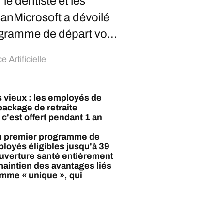
le dentiste et les
1 anMicrosoft a dévoilé
ogramme de départ vo...
e Artificielle
s vieux : les employés de
package de retraite
s c'est offert pendant 1 an
son premier programme de
loyés éligibles jusqu'à 39
ouverture santé entièrement
maintien des avantages liés
mme « unique », qui