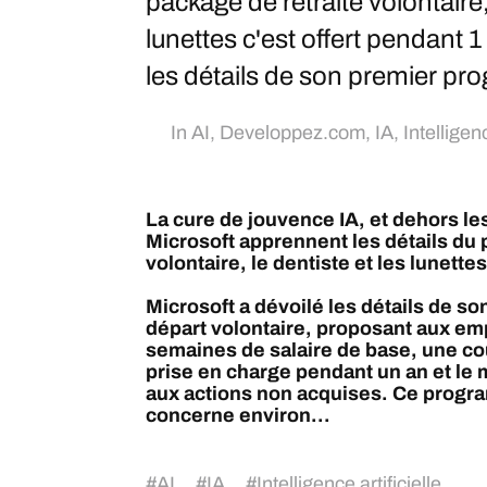
package de retraite volontaire, 
lunettes c'est offert pendant 
les détails de son premier pr
In
AI
,
Developpez.com
,
IA
,
Intelligenc
La cure de jouvence IA, et dehors le
Microsoft apprennent les détails du 
volontaire, le dentiste et les lunette
Microsoft a dévoilé les détails de 
départ volontaire, proposant aux emp
semaines de salaire de base, une c
prise en charge pendant un an et le 
aux actions non acquises. Ce progra
concerne environ...
#
AI
#
IA
#
Intelligence artificielle