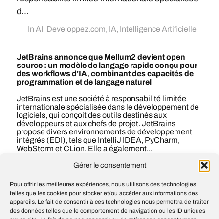
d...
In
AI
,
Developpez.com
,
IA
,
Intelligence Artificielle
JetBrains annonce que Mellum2 devient open
source : un modèle de langage rapide conçu pour
des workflows d'IA, combinant des capacités de
programmation et de langage naturel
JetBrains est une société à responsabilité limitée
internationale spécialisée dans le développement de
logiciels, qui conçoit des outils destinés aux
développeurs et aux chefs de projet. JetBrains
propose divers environnements de développement
intégrés (EDI), tels que IntelliJ IDEA, PyCharm,
WebStorm et CLion. Elle a également...
Gérer le consentement
#
AI
#
IA
#
Intelligence artificielle
Pour offrir les meilleures expériences, nous utilisons des technologies
telles que les cookies pour stocker et/ou accéder aux informations des
appareils. Le fait de consentir à ces technologies nous permettra de traiter
How Wasmer used Codex to build a
des données telles que le comportement de navigation ou les ID uniques
Node.js runtime for the edge