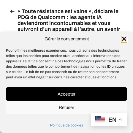
« Toute résistance est vaine », déclare le
PDG de Qualcomm : les agents IA
deviendront incontournables et vous
suivront d’un appareil à l’autre, un avenir
dystopique où l’IA est omniprésente
Gérer le consentement
JetBrains annonce que Mellum2 devient
open source : un modèle de langage
Pour offrir les meilleures expériences, nous utilisons des technologies
rapide conçu pour des workflows d’IA,
telles que les cookies pour stocker et/ou accéder aux informations des
appareils. Le fait de consentir à ces technologies nous permettra de traiter
combinant des capacités de
des données telles que le comportement de navigation ou les ID uniques
programmation et de langage naturel
sur ce site. Le fait de ne pas consentir ou de retirer son consentement
peut avoir un effet négatif sur certaines caractéristiques et fonctions.
Accepter
© 2026
Open IA
Design
Jean-Louis Maso
Refuser
EN
Politique de cookies