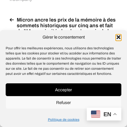
Micron ancre les prix de la mémoire à des
sommets historiques sur cinq ans et fait
de l’IA sa priorité absolue. Les prix de la
DRAM ont augmenté de plus de 171 % en
Gérer le consentement
2025 et de plus de 90 % au T1 2026
Pour offrir les meilleures expériences, nous utilisons des technologies
GPT-5.6 preview
, Grok 4.5 beta
,
telles que les cookies pour stocker et/ou accéder aux informations des
Google limits Meta
appareils. Le fait de consentir à ces technologies nous permettra de traiter
des données telles que le comportement de navigation ou les ID uniques
sur ce site. Le fait de ne pas consentir ou de retirer son consentement
peut avoir un effet négatif sur certaines caractéristiques et fonctions.
© 2026
Open IA
Accepter
Design
Jean-Louis Maso
Refuser
EN
Politique de cookies