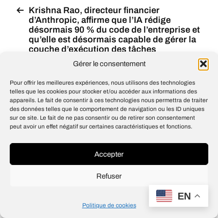
Krishna Rao, directeur financier
d’Anthropic, affirme que l’IA rédige
désormais 90 % du code de l’entreprise et
qu’elle est désormais capable de gérer la
couche d’exécution des tâches
intellectuelles
Gérer le consentement
Two from MIT named 2026 Knight-
Pour offrir les meilleures expériences, nous utilisons des technologies
Hennessy Scholars
telles que les cookies pour stocker et/ou accéder aux informations des
appareils. Le fait de consentir à ces technologies nous permettra de traiter
des données telles que le comportement de navigation ou les ID uniques
sur ce site. Le fait de ne pas consentir ou de retirer son consentement
peut avoir un effet négatif sur certaines caractéristiques et fonctions.
© 2026
Open IA
Design
Jean-Louis Maso
Accepter
Refuser
EN
Politique de cookies