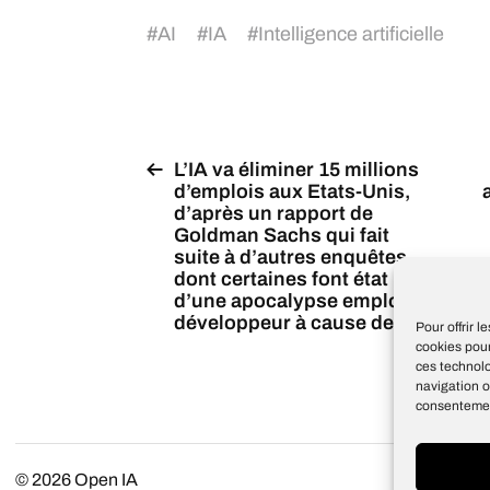
#
AI
#
IA
#
Intelligence artificielle
L’IA va éliminer 15 millions
d’emplois aux Etats-Unis,
d’après un rapport de
Goldman Sachs qui fait
suite à d’autres enquêtes
dont certaines font état
d’une apocalypse emploi
développeur à cause de l’IA
Pour offrir 
cookies pour
ces technol
navigation o
consentement
© 2026
Open IA