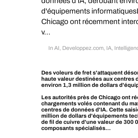
données d'IA, dérobant enviro
d'équipements informatiquesL
Chicago ont récemment inter
v...
In
AI
,
Developpez.com
,
IA
,
Intelligenc
Des voleurs de fret s'attaquent déso
haute valeur destinées aux centres 
environ 1,3 million de dollars d'éq
Les autorités près de Chicago ont 
chargements volés contenant du maté
centres de données d'IA. Cette sais
million de dollars d'équipements te
de fil de cuivre d'une valeur de 300 
composants spécialisés...