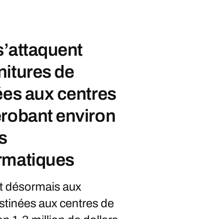
s’attaquent
nitures de
ées aux centres
érobant environ
s
rmatiques
nt désormais aux
estinées aux centres de