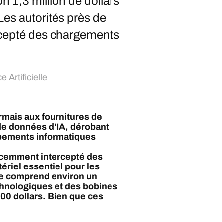
n 1,3 million de dollars
es autorités près de
cepté des chargements
e Artificielle
rmais aux fournitures de
de données d'IA, dérobant
uipements informatiques
récemment intercepté des
riel essentiel pour les
ie comprend environ un
chnologiques et des bobines
000 dollars. Bien que ces