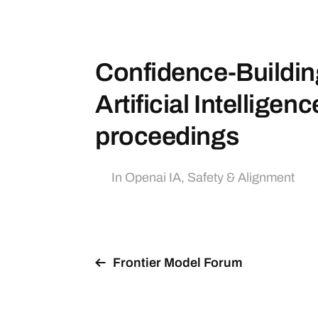
Confidence-Buildin
Artificial Intellige
proceedings
In
Openai IA
,
Safety & Alignment
Frontier Model Forum