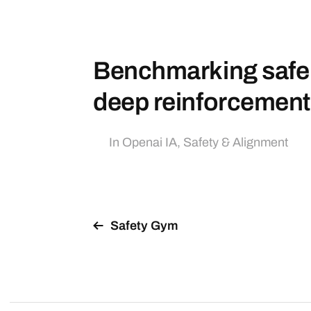
Benchmarking safe 
deep reinforcement
In
Openai IA
,
Safety & Alignment
Safety Gym