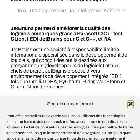
In
AI
,
Developpez.com
,
IA
,
Intelligence Artificielle
JetBrains permet d'améliorer la qualité des
logiciels embarqués grâce à Parasoft C/C++test,
CLion, l'EDI JetBrains pour C et C++, et l'IA
JetBrains est une société à responsabilité limitée
internationale spécialisée dans le développement de
logiciels, qui conçoit des outils destinés aux
programmeurs (développeurs de logiciels) et aux
chefs de projet. JetBrains propose divers
environnements de développement intégrés (EDI),
tels que IntelliJ IDEA, PyCharm, Rider, WebStorm et
CLion. CLion (prononcé...
#
AI
#
IA
#
Intelligence artificielle
Gérer le consentement
Pour offrir les meilleures expériences, nous utilisons des technologies
telles que les cookies pour stocker et/ou accéder aux informations des
Our approach to government and national
appareils. Le fait de consentir à ces technologies nous permettra de traiter
security partnerships
des données telles que le comportement de navigation ou les ID uniques
sur ce site. Le fait de ne pas consentir ou de retirer son consentement
NVIDIA Nemotron Achieves Benchmark-