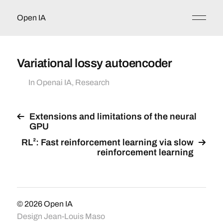
Open IA
Variational lossy autoencoder
In
Openai IA
,
Research
Extensions and limitations of the neural
GPU
RL²: Fast reinforcement learning via slow
reinforcement learning
© 2026
Open IA
Design
Jean-Louis Maso