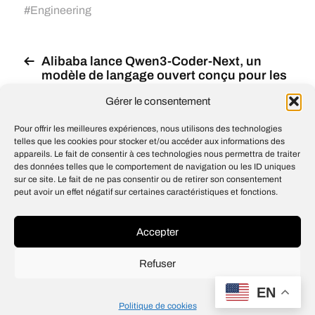
#
Engineering
Alibaba lance Qwen3-Coder-Next, un
modèle de langage ouvert conçu pour les
agents de codage et le développement
Gérer le consentement
local, offrant de solides capacités de
codage avec des coûts d’inférence
Pour offrir les meilleures expériences, nous utilisons des technologies
inférieurs
telles que les cookies pour stocker et/ou accéder aux informations des
Elon Musk est désormais la première
appareils. Le fait de consentir à ces technologies nous permettra de traiter
personne de l’histoire à dépasser les 800
des données telles que le comportement de navigation ou les ID uniques
sur ce site. Le fait de ne pas consentir ou de retirer son consentement
milliards $ de fortune après la fusion
peut avoir un effet négatif sur certaines caractéristiques et fonctions.
historique de sa société spatiale SpaceX
et de sa société d’IA xAI
Accepter
Refuser
© 2026
Open IA
EN
Design
Jean-Louis Maso
Politique de cookies