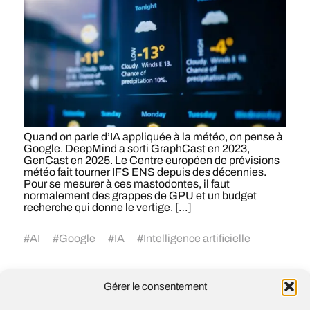
Quand on parle d’IA appliquée à la météo, on pense à
Google. DeepMind a sorti GraphCast en 2023,
GenCast en 2025. Le Centre européen de prévisions
météo fait tourner IFS ENS depuis des décennies.
Pour se mesurer à ces mastodontes, il faut
normalement des grappes de GPU et un budget
recherche qui donne le vertige. […]
#
AI
#
Google
#
IA
#
Intelligence artificielle
Gérer le consentement
Anthropic rachète Stainless, une start-up
fondée par Alex Rattray, ancien ingénieur