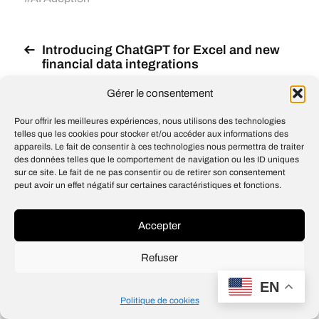
Introducing ChatGPT for Excel and new
financial data integrations
Le PDG d’Anthropic, Dario Amodei,
Gérer le consentement
qualifie les déclarations publiques
d’OpenAI de « mensonges éhontés »,
Pour offrir les meilleures expériences, nous utilisons des technologies
affirmant que Sam Altman se présente à
telles que les cookies pour stocker et/ou accéder aux informations des
tort comme un « artisan de la paix et un
appareils. Le fait de consentir à ces technologies nous permettra de traiter
négociateur »
des données telles que le comportement de navigation ou les ID uniques
sur ce site. Le fait de ne pas consentir ou de retirer son consentement
peut avoir un effet négatif sur certaines caractéristiques et fonctions.
Accepter
© 2026
Open IA
Design
Jean-Louis Maso
Refuser
EN
Politique de cookies