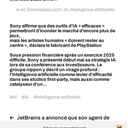
In
AI
,
Developpez.com
,
IA
,
Intelligence Artificielle
Sony affirme que des outils d'IA « efficaces »
permettront d'inonder le marché d'encore plus de
jeux,
mais les artistes humains « doivent rester au
centre », déclare le fabricant de PlayStation
Sous pression financière après un exercice 2025
difficile, Sony a présenté début mai sa stratégie IA
lors de sa conférence aux investisseurs. Le
groupe nippon y décrit un virage profond :
l'intelligence artificielle comme levier d'efficacité
dans ses studios first-party, mais aussi comme
catalyseur d'un...
#
AI
#
IA
#
Intelligence artificielle
JetBrains a annoncé que son agent de
codage IA, Junie CLI, peut désormais se