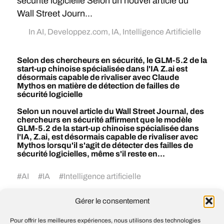
sécurité logicielle Selon un nouvel article du
Wall Street Journ...
In
AI
,
Developpez.com
,
IA
,
Intelligence Artificielle
Selon des chercheurs en sécurité, le GLM-5.2 de la
start-up chinoise spécialisée dans l'IA Z.ai est
désormais capable de rivaliser avec Claude
Mythos en matière de détection de failles de
sécurité logicielle
Selon un nouvel article du Wall Street Journal, des
chercheurs en sécurité affirment que le modèle
GLM-5.2 de la start-up chinoise spécialisée dans
l'IA, Z.ai, est désormais capable de rivaliser avec
Mythos lorsqu'il s'agit de détecter des failles de
sécurité logicielles, même s'il reste en...
#
AI
#
IA
#
Intelligence artificielle
Gérer le consentement
Oubliez le « prompt engineering » : le «
Pour offrir les meilleures expériences, nous utilisons des technologies
loop engineering » fait désormais fureur.