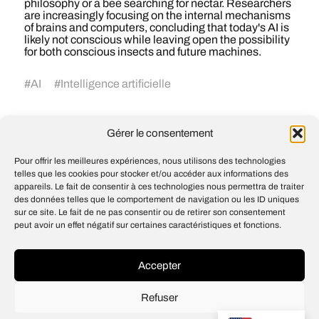
philosophy or a bee searching for nectar. Researchers
are increasingly focusing on the internal mechanisms
of brains and computers, concluding that today's AI is
likely not conscious while leaving open the possibility
for both conscious insects and future machines.
#
AI
#
Intelligence artificielle
Gérer le consentement
Microsoft dévoile sept nouveaux modèles
d’IA afin de réduire sa dépendance vis-à-
Pour offrir les meilleures expériences, nous utilisons des technologies
vis d’OpenAI et de faire baisser les coûts
telles que les cookies pour stocker et/ou accéder aux informations des
pour les développeurs, dont MAI-Code-1-
appareils. Le fait de consentir à ces technologies nous permettra de traiter
Flash, son premier modèle dédié au
des données telles que le comportement de navigation ou les ID uniques
codage IA
sur ce site. Le fait de ne pas consentir ou de retirer son consentement
peut avoir un effet négatif sur certaines caractéristiques et fonctions.
Seoul Purpose: How NVIDIA and South
Korea Are Building the Future of AI
Accepter
Refuser
© 2026
Open IA