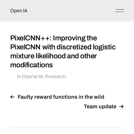
Open IA
PixelCNN++: Improving the
PixelCNN with discretized logistic
mixture likelihood and other
modifications
In
Openai IA
,
Research
Faulty reward functions in the wild
Team update