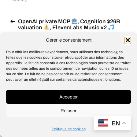
OpenAI private MCP
, Cognition $26B
valuation
, ElevenLabs Music v2
MUFG aims to become AI-native with
Gérer le consentement
OpenAI
Pour offrir les meilleures expériences, nous utilisons des technologies
telles que les cookies pour stocker et/ou accéder aux informations des
appareils. Le fait de consentir à ces technologies nous permettra de traiter
des données telles que le comportement de navigation ou les ID uniques
sur ce site. Le fait de ne pas consentir ou de retirer son consentement
© 2026
Open IA
peut avoir un effet négatif sur certaines caractéristiques et fonctions.
Design
Jean-Louis Maso
Accepter
Refuser
EN
Politique de cookies