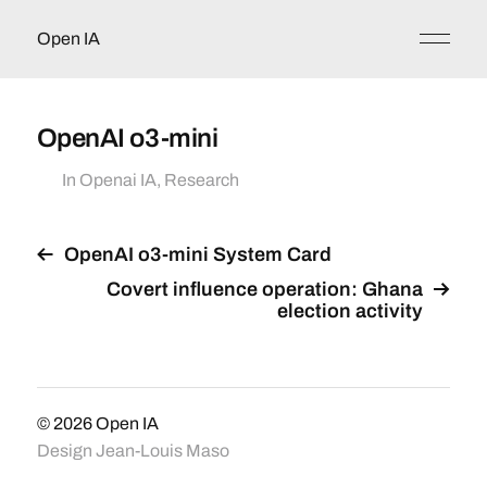
Open IA
OpenAI o3-mini
In
Openai IA
,
Research
OpenAI o3-mini System Card
Covert influence operation: Ghana
election activity
© 2026
Open IA
Design
Jean-Louis Maso