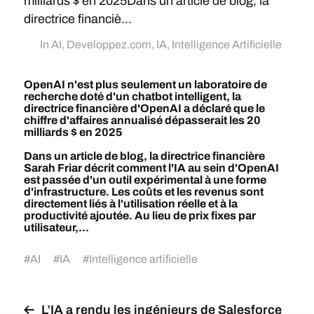
milliards $ en 2025Dans un article de blog, la
directrice financiè...
In
AI
,
Developpez.com
,
IA
,
Intelligence Artificielle
OpenAI n'est plus seulement un laboratoire de
recherche doté d'un chatbot intelligent, la
directrice financière d'OpenAI a déclaré que le
chiffre d'affaires annualisé dépasserait les 20
milliards $ en 2025
Dans un article de blog, la directrice financière
Sarah Friar décrit comment l'IA au sein d'OpenAI
est passée d'un outil expérimental à une forme
d'infrastructure. Les coûts et les revenus sont
directement liés à l'utilisation réelle et à la
productivité ajoutée. Au lieu de prix fixes par
utilisateur,...
#
AI
#
IA
#
Intelligence artificielle
L’IA a rendu les ingénieurs de Salesforce