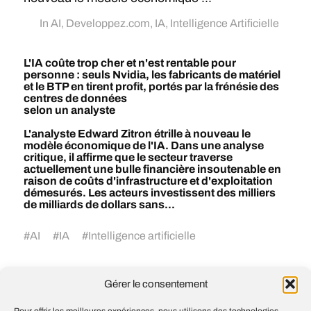
In
AI
,
Developpez.com
,
IA
,
Intelligence Artificielle
L'IA coûte trop cher et n'est rentable pour
personne : seuls Nvidia, les fabricants de matériel
et le BTP en tirent profit, portés par la frénésie des
centres de données
selon un analyste
L'analyste Edward Zitron étrille à nouveau le
modèle économique de l'IA. Dans une analyse
critique, il affirme que le secteur traverse
actuellement une bulle financière insoutenable en
raison de coûts d'infrastructure et d'exploitation
démesurés. Les acteurs investissent des milliers
de milliards de dollars sans...
#
AI
#
IA
#
Intelligence artificielle
Gérer le consentement
Google procède à la plus grande refonte
de son moteur de recherche depuis 25