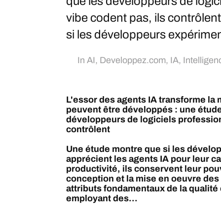
que les développeurs de logic
vibe codent pas, ils contrôle
si les développeurs expérimen
In
AI
,
Developpez.com
,
IA
,
Intelligenc
L'essor des agents IA transforme la 
peuvent être développés : une étude
développeurs de logiciels profession
contrôlent
Une étude montre que si les dévelo
apprécient les agents IA pour leur ca
productivité, ils conservent leur pou
conception et la mise en oeuvre des l
attributs fondamentaux de la qualité 
employant des...