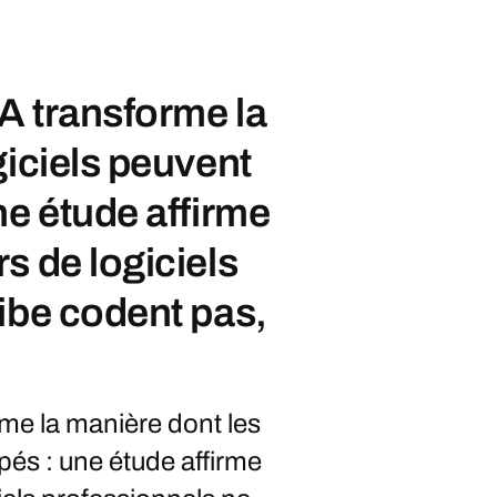
IA transforme la
giciels peuvent
ne étude affirme
s de logiciels
ibe codent pas,
rme la manière dont les
pés : une étude affirme