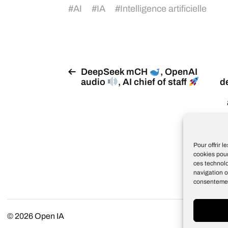
#
AI
#
IA
#
Intelligence artificielle
DeepSeek mCH
, OpenAI
d
audio
, AI chief of staff
Pour offrir 
cookies pour
ces technol
navigation o
consentement
© 2026
Open IA