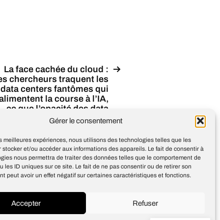
La face cachée du cloud :
es chercheurs traquent les
data centers fantômes qui
alimentent la course à l’IA,
ce que l’opacité des data
centers dit des limites
Gérer le consentement
actuelles de la régulation
technologique
les meilleures expériences, nous utilisons des technologies telles que les
 stocker et/ou accéder aux informations des appareils. Le fait de consentir à
ogies nous permettra de traiter des données telles que le comportement de
u les ID uniques sur ce site. Le fait de ne pas consentir ou de retirer son
 peut avoir un effet négatif sur certaines caractéristiques et fonctions.
Accepter
Refuser
Design
Jean-Louis Maso