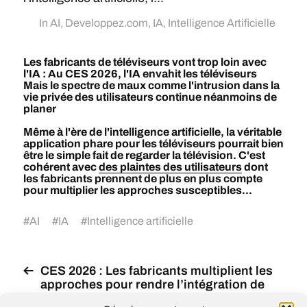
In
AI
,
Developpez.com
,
IA
,
Intelligence Artificielle
Les fabricants de téléviseurs vont trop loin avec
l'IA : Au CES 2026, l'IA envahit les téléviseurs
Mais le spectre de maux comme l'intrusion dans la
vie privée des utilisateurs continue néanmoins de
planer
Même à l'ère de l'intelligence artificielle, la véritable
application phare pour les téléviseurs pourrait bien
être le simple fait de regarder la télévision. C'est
cohérent avec
des plaintes des utilisateurs
dont
les fabricants prennent de plus en plus compte
pour multiplier les approches susceptibles...
#
AI
#
IA
#
Intelligence artificielle
CES 2026 : Les fabricants multiplient les
approches pour rendre l’intégration de
l’IA pertinente sur les téléviseurs, le