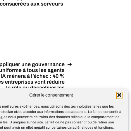
 consacrées aux serveurs
ppliquer une gouvernance
uniforme à tous les agents
IA mènera à l’échec : 40 %
s entreprises vont réduire
le rôle ou désactiver les
agents IA autonomes en
Gérer le consentement
raison de défaillances de
ouvernance, selon Gartner
les meilleures expériences, nous utilisons des technologies telles que les
 stocker et/ou accéder aux informations des appareils. Le fait de consentir à
ogies nous permettra de traiter des données telles que le comportement de
u les ID uniques sur ce site. Le fait de ne pas consentir ou de retirer son
 peut avoir un effet négatif sur certaines caractéristiques et fonctions.