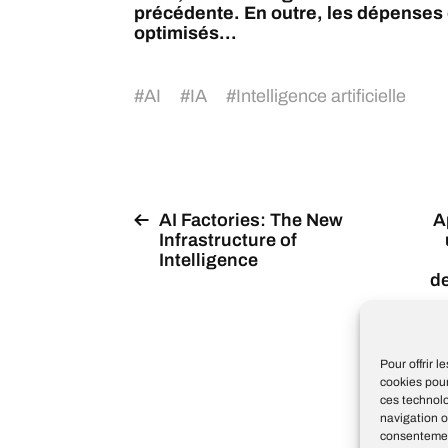
précédente. En outre, les dépenses
optimisés...
#
AI
#
IA
#
Intelligence artificielle
AI Factories: The New
A
Infrastructure of
Intelligence
de
g
Pour offrir 
cookies pour
ces technol
navigation o
consentement