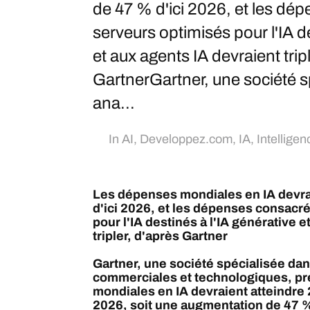
de 47 % d'ici 2026, et les dé
serveurs optimisés pour l'IA de
et aux agents IA devraient trip
GartnerGartner, une société s
ana...
In
AI
,
Developpez.com
,
IA
,
Intelligenc
Les dépenses mondiales en IA devr
d'ici 2026, et les dépenses consacr
pour l'IA destinés à l'IA générative 
tripler, d'après Gartner
Gartner, une société spécialisée dan
commerciales et technologiques, pr
mondiales en IA devraient atteindre 2
2026, soit une augmentation de 47 %