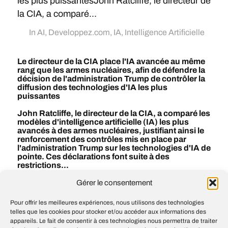
les plus puissantesJohn Ratcliffe, le directeur de
la CIA, a comparé...
In
AI
,
Developpez.com
,
IA
,
Intelligence Artificielle
Le directeur de la CIA place l'IA avancée au même
rang que les armes nucléaires, afin de défendre la
décision de l'administration Trump de contrôler la
diffusion des technologies d'IA les plus
puissantes
John Ratcliffe, le directeur de la CIA, a comparé les
modèles d'intelligence artificielle (IA) les plus
avancés à des armes nucléaires, justifiant ainsi le
renforcement des contrôles mis en place par
l'administration Trump sur les technologies d'IA de
pointe. Ces déclarations font suite à des
restrictions...
Gérer le consentement
#
AI
#
IA
#
Intelligence artificielle
Pour offrir les meilleures expériences, nous utilisons des technologies
telles que les cookies pour stocker et/ou accéder aux informations des
appareils. Le fait de consentir à ces technologies nous permettra de traiter
How novice coders can develop AI