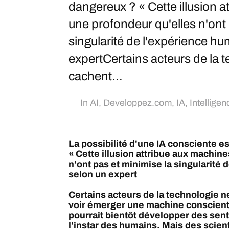
dangereux ? « Cette illusion 
une profondeur qu'elles n'ont 
singularité de l'expérience h
expertCertains acteurs de la 
cachent...
In
AI
,
Developpez.com
,
IA
,
Intelligenc
La possibilité d'une IA consciente e
« Cette illusion attribue aux machin
n'ont pas et minimise la singularité
selon un expert
Certains acteurs de la technologie n
voir émerger une machine consciente.
pourrait bientôt développer des sen
l'instar des humains. Mais des scient