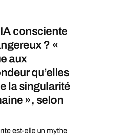
e IA consciente
angereux ? «
ue aux
ndeur qu’elles
e la singularité
aine », selon
ente est-elle un mythe