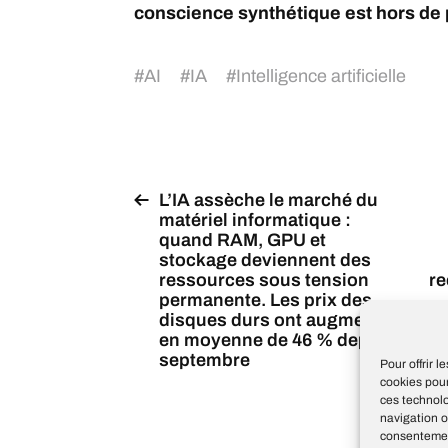
conscience synthétique est hors de p
#
AI
#
IA
#
Intelligence artificielle
L’IA assèche le marché du
matériel informatique :
quand RAM, GPU et
stockage deviennent des
ressources sous tension
re
permanente. Les prix des
disques durs ont augmenté
en moyenne de 46 % depuis
% 
septembre
Pour offrir 
cookies pour
ces technol
navigation o
consentement