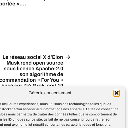
ortée »....
Le réseau social X d’Elon
Musk rend open source
sous licence Apache-2.0
son algorithme de
commandation « For You »
basé sur l’IA Grok, soit 10
000 lignes de code dont 63
Gérer le consentement
écrites en Rust et 37 % en
Python
les meilleures expériences, nous utilisons des technologies telles que les
 stocker et/ou accéder aux informations des appareils. Le fait de consentir à
ogies nous permettra de traiter des données telles que le comportement de
u les ID uniques sur ce site. Le fait de ne pas consentir ou de retirer son
 peut avoir un effet négatif sur certaines caractéristiques et fonctions.