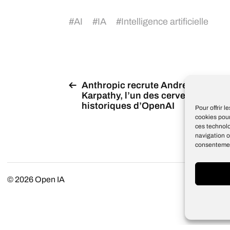
#
AI
#
IA
#
Intelligence artificielle
Anthropic recrute Andrej
Karpathy, l’un des cerveaux
historiques d’OpenAI
Pour offrir 
cookies pour
ces technol
navigation o
consentement
© 2026
Open IA