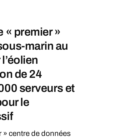
e « premier »
sous-marin au
l’éolien
ion de 24
000 serveurs et
pour le
sif
r » centre de données