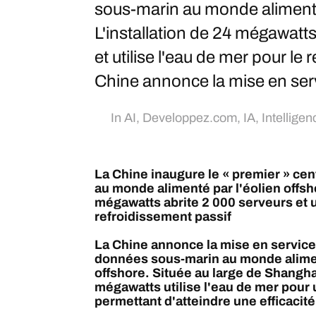
sous-marin au monde alimenté 
L'installation de 24 mégawatts
et utilise l'eau de mer pour le
Chine annonce la mise en serv
In
AI
,
Developpez.com
,
IA
,
Intelligenc
La Chine inaugure le « premier » ce
au monde alimenté par l'éolien offsho
mégawatts abrite 2 000 serveurs et ut
refroidissement passif
La Chine annonce la mise en service
données sous-marin au monde alimen
offshore. Située au large de Shanghai
mégawatts utilise l'eau de mer pour 
permettant d'atteindre une efficacité