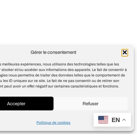
A new experiment brings
Gérer le consentement
better group meetings to
Google Beam
les meilleures expériences, nous utilisons des technologies telles que les
 stocker et/ou accéder aux informations des appareils. Le fait de consentir à
ogies nous permettra de traiter des données telles que le comportement de
u les ID uniques sur ce site. Le fait de ne pas consentir ou de retirer son
 peut avoir un effet négatif sur certaines caractéristiques et fonctions.
Accepter
Refuser
Design
Jean-Louis Maso
EN
Politique de cookies