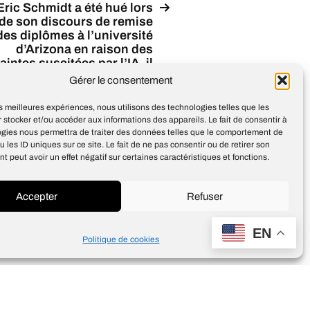
Eric Schmidt a été hué lors
de son discours de remise
des diplômes à l’université
d’Arizona en raison des
aintes suscitées par l’IA, il
a comparé l’IA aux
Gérer le consentement
évolutions technologiques
précédentes
les meilleures expériences, nous utilisons des technologies telles que les
 stocker et/ou accéder aux informations des appareils. Le fait de consentir à
ogies nous permettra de traiter des données telles que le comportement de
u les ID uniques sur ce site. Le fait de ne pas consentir ou de retirer son
 peut avoir un effet négatif sur certaines caractéristiques et fonctions.
Accepter
Refuser
Design
Jean-Louis Maso
EN
Politique de cookies