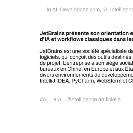
In
AI
,
Developpez.com
,
IA
,
Intelligenc
JetBrains présente son orientation 
d'IA et workflows classiques dans le
JetBrains est une société spécialisée 
logiciels, qui conçoit des outils destin
de projet. L'entreprise a son siège soci
bureaux en Chine, en Europe et aux Éta
divers environnements de développement
IntelliJ IDEA, PyCharm, WebStorm et CL
#
AI
#
IA
#
Intelligence artificielle