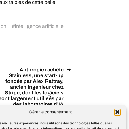
aux faibles de cette belle
ion
#
Intelligence artificielle
Anthropic rachète
Stainless, une start-up
fondée par Alex Rattray,
ancien ingénieur chez
Stripe, dont les logiciels
sont largement utilisés par
des laboratoires d’IA
ncurrents, dont OpenAI et
Gérer le consentement
Google
les meilleures expériences, nous utilisons des technologies telles que les
 stocker et/ou accéder aux informations des appareils. Le fait de consentir à