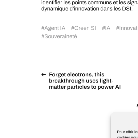
identifier les points communs et les sign
dynamique d'innovation dans les DSI.
#
Agent IA
#
Green SI
#
IA
#
Innovat
#
Souveraineté
Forget electrons, this
breakthrough uses light-
matter particles to power AI
co
Pour offrir 
cookies pour