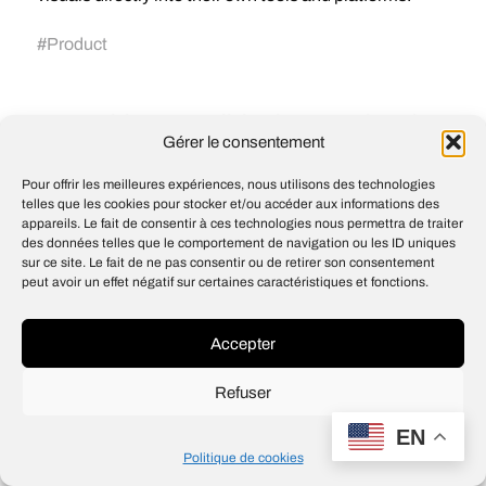
#
Product
Speak is personalizing language learning
with AI
Gérer le consentement
New in ChatGPT for Business: April 2025
Pour offrir les meilleures expériences, nous utilisons des technologies
telles que les cookies pour stocker et/ou accéder aux informations des
appareils. Le fait de consentir à ces technologies nous permettra de traiter
des données telles que le comportement de navigation ou les ID uniques
sur ce site. Le fait de ne pas consentir ou de retirer son consentement
peut avoir un effet négatif sur certaines caractéristiques et fonctions.
© 2026
Open IA
Design
Jean-Louis Maso
Accepter
Refuser
EN
Politique de cookies