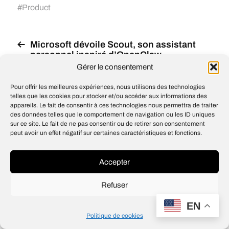
#
Product
Microsoft dévoile Scout, son assistant
personnel inspiré d’OpenClaw
Gérer le consentement
NVIDIA Enables the Next Era Of Physical
AI Research With Agent Skills For
Pour offrir les meilleures expériences, nous utilisons des technologies
Autonomous Vehicles, Robotics And
telles que les cookies pour stocker et/ou accéder aux informations des
Vision AI
appareils. Le fait de consentir à ces technologies nous permettra de traiter
des données telles que le comportement de navigation ou les ID uniques
sur ce site. Le fait de ne pas consentir ou de retirer son consentement
peut avoir un effet négatif sur certaines caractéristiques et fonctions.
© 2026
Open IA
Accepter
Design
Jean-Louis Maso
Refuser
EN
Politique de cookies