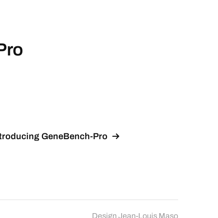
Pro
ntroducing GeneBench-Pro
Design
Jean-Louis Maso