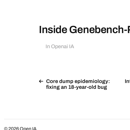
Inside Genebench-
In
Openai IA
Core dump epidemiology:
I
fixing an 18-year-old bug
© 2026
Open IA