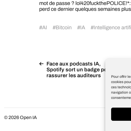
mot de passe ? lol420fuckthePOLICE!*:). 
perd ce dernier quelques semaines plus
#
AI
#
Bitcoin
#
IA
#
Intelligence artif
Face aux podcasts IA,
Spotify sort un badge pour
K
rassurer les auditeurs
Pour offrir 
cookies pour
ces technol
navigation o
consentement
© 2026
Open IA