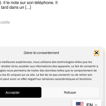
Il le note sur son téléphone. Il
 tard dans un […]
icielle
Anthropic recrute Andrej
Gérer le consentement
arpathy, l’un des cerveaux
historiques d’OpenAI
les meilleures expériences, nous utilisons des technologies telles que les
 stocker et/ou accéder aux informations des appareils. Le fait de consentir à
ogies nous permettra de traiter des données telles que le comportement de
u les ID uniques sur ce site. Le fait de ne pas consentir ou de retirer son
 peut avoir un effet négatif sur certaines caractéristiques et fonctions.
Accepter
Refuser
Design
Jean-Louis Maso
EN