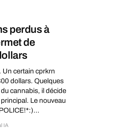
ins perdus à
ermet de
ollars
 Un certain cprkrn
300 dollars. Quelques
 du cannabis, il décide
principal. Le nouveau
POLICE!*:)...
l IA