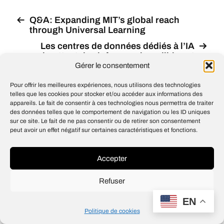
Q&A: Expanding MIT’s global reach
through Universal Learning
Les centres de données dédiés à l’IA
émettent des infrasons inaudibles et
indétectables aux sonomètres, mais «
Gérer le consentement
ressentis » : les résidents se plaignent
que ces sons ont des effets néfastes sur
Pour offrir les meilleures expériences, nous utilisons des technologies
telles que les cookies pour stocker et/ou accéder aux informations des
la santé
appareils. Le fait de consentir à ces technologies nous permettra de traiter
des données telles que le comportement de navigation ou les ID uniques
sur ce site. Le fait de ne pas consentir ou de retirer son consentement
peut avoir un effet négatif sur certaines caractéristiques et fonctions.
© 2026
Open IA
Accepter
Design
Jean-Louis Maso
Refuser
EN
Politique de cookies