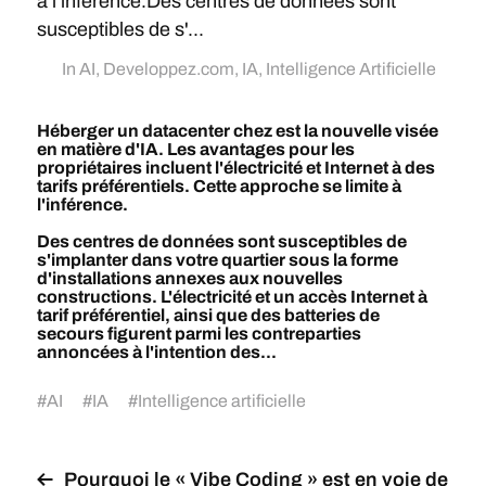
à l'inférence.Des centres de données sont
susceptibles de s'...
In
AI
,
Developpez.com
,
IA
,
Intelligence Artificielle
Héberger un datacenter chez est la nouvelle visée
en matière d'IA. Les avantages pour les
propriétaires incluent l'électricité et Internet à des
tarifs préférentiels. Cette approche se limite à
l'inférence.
Des centres de données sont susceptibles de
s'implanter dans votre quartier sous la forme
d'installations annexes aux nouvelles
constructions. L'électricité et un accès Internet à
tarif préférentiel, ainsi que des batteries de
secours figurent parmi les contreparties
annoncées à l'intention des...
#
AI
#
IA
#
Intelligence artificielle
Pourquoi le « Vibe Coding » est en voie de