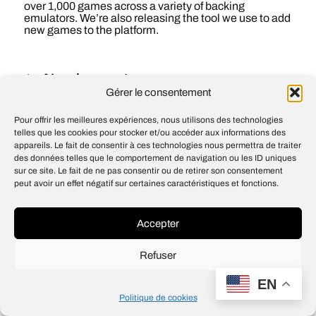
over 1,000 games across a variety of backing
emulators. We’re also releasing the tool we use to add
new games to the platform.
AI and compute
Gérer le consentement
OpenAI Fellows Fall 2018
Pour offrir les meilleures expériences, nous utilisons des technologies
telles que les cookies pour stocker et/ou accéder aux informations des
appareils. Le fait de consentir à ces technologies nous permettra de traiter
des données telles que le comportement de navigation ou les ID uniques
sur ce site. Le fait de ne pas consentir ou de retirer son consentement
© 2026
Open IA
peut avoir un effet négatif sur certaines caractéristiques et fonctions.
Design
Jean-Louis Maso
Accepter
Refuser
EN
Politique de cookies